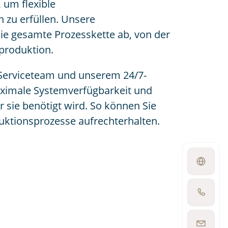
 um flexible
 zu erfüllen. Unsere
ie gesamte Prozesskette ab, von der
nproduktion.
Serviceteam und unserem 24/7-
aximale Systemverfügbarkeit und
 sie benötigt wird. So können Sie
duktionsprozesse aufrechterhalten.
Open
language
switcher
Show
phone
number
Show