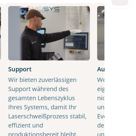
email
address
Support
Auftragsfert
Wir bieten zuverlässigen
Wenn die Inves
Support während des
eigene Laser
gesamten Lebenszyklus
nicht machbar
Ihres Systems, damit Ihr
unsere Tochte
Laserschweißprozess stabil,
Evosys Laser S
effizient und
der Auftragsf
produktionsbereit bleibt.
unterstützen.