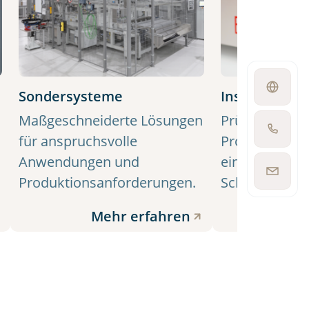
Open
Sondersysteme
Inspektions
language
switcher
Maßgeschneiderte Lösungen
Prüfung und
Show
für anspruchsvolle
Prozessüberw
phone
number
Anwendungen und
eine zuverläs
Show
Produktionsanforderungen.
Schweißqualit
email
address
Mehr erfahren
Me