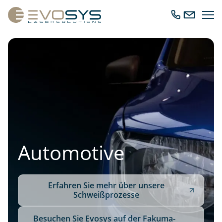
Ope
Call
Send
navig
us
us
an
email
Automotive
Erfahren Sie mehr über unsere
Schweißprozesse
Besuchen Sie Evosys auf der Fakuma-