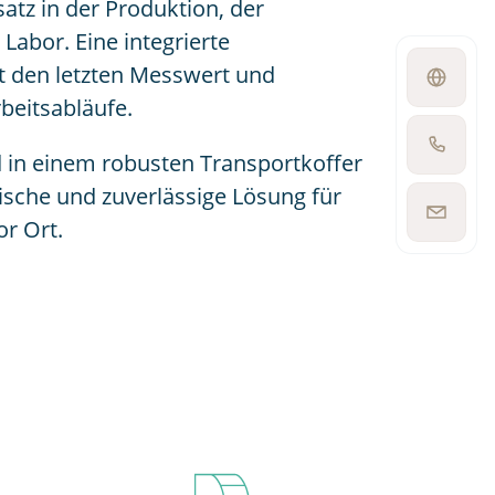
nsatz in der Produktion, der
 Labor. Eine integrierte
t den letzten Messwert und
Open
language
rbeitsabläufe.
switcher
Show
 in einem robusten Transportkoffer
phone
number
ktische und zuverlässige Lösung für
Show
r Ort.
email
address